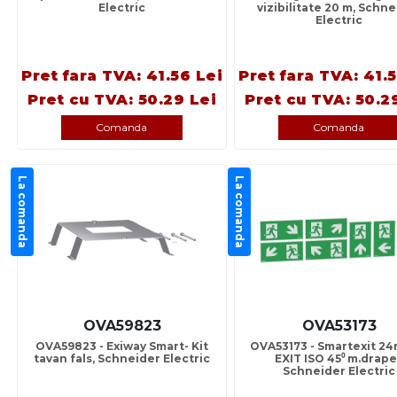
Electric
vizibilitate 20 m, Schn
Electric
Pret fara TVA: 41.56 Lei
Pret fara TVA: 41.
Pret cu TVA: 50.29 Lei
Pret cu TVA: 50.2
Comanda
Comanda
La comanda
La comanda
OVA59823
OVA53173
OVA59823 - Exiway Smart- Kit
OVA53173 - Smartexit 24
tavan fals, Schneider Electric
EXIT ISO 45⁰ m.drape
Schneider Electric