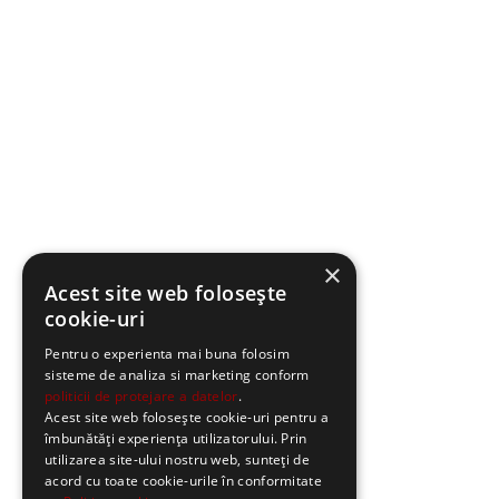
×
Acest site web folosește
cookie-uri
Pentru o experienta mai buna folosim
sisteme de analiza si marketing conform
politicii de protejare a datelor
.
Acest site web folosește cookie-uri pentru a
îmbunătăți experiența utilizatorului. Prin
utilizarea site-ului nostru web, sunteți de
acord cu toate cookie-urile în conformitate