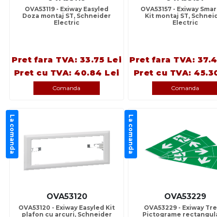
OVA53119 - Exiway Easyled
OVA53157 - Exiway Smar
Doza montaj ST, Schneider
Kit montaj ST, Schnei
Electric
Electric
Pret fara TVA: 33.75 Lei
Pret fara TVA: 37.
Pret cu TVA: 40.84 Lei
Pret cu TVA: 45.3
Comanda
Comanda
La comanda
La comanda
OVA53120
OVA53229
OVA53120 - Exiway Easyled Kit
OVA53229 - Exiway Tre
plafon cu arcuri, Schneider
Pictograme rectangul