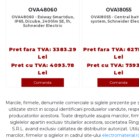
OVA48060
OVA18055
OVA48060 - Exiway Smartduo,
OVA18055 - Central bat
IP65, Dicube, 2400lm SE, 1h,
system, Schneider Elec
Schneider Electric
Pret fara TVA: 3383.29
Pret fara TVA: 627
Lei
Lei
Pret cu TVA: 4093.78
Pret cu TVA: 7593
Lei
Lei
Comanda
Comanda
Marcile, firmele, denumirile comerciale si siglele prezente pe 
utilizate strict in scopul identificarii produselor vandute, respe
producatorilor acestora. Toate drepturile asupra marcilor, firm
siglelelor apartin exclusiv titularilor acestora, societatea Rin
S.R.L. avand exclusiv calitatea de distribuitor autorizat. Util
marcilor, firmelor si siglelor in cadrul site-ului
electromaterial.r