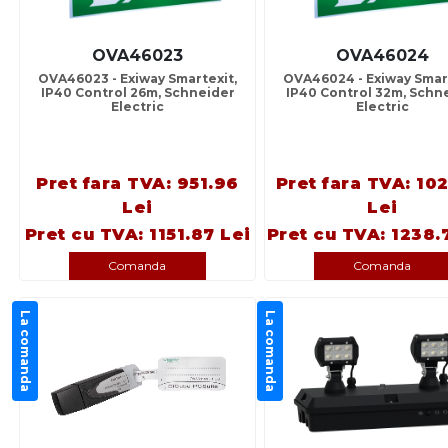
OVA46023
OVA46024
OVA46023 - Exiway Smartexit,
OVA46024 - Exiway Smart
IP40 Control 26m, Schneider
IP40 Control 32m, Schn
Electric
Electric
Pret fara TVA: 951.96
Pret fara TVA: 10
Lei
Lei
Pret cu TVA: 1151.87 Lei
Pret cu TVA: 1238.
Comanda
Comanda
La comanda
La comanda