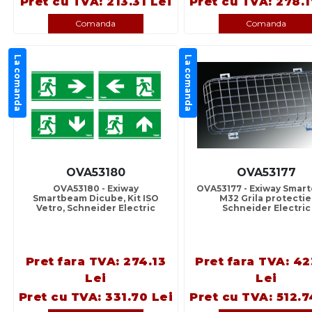
Pret cu TVA: 213.31 Lei
Pret cu TVA: 278.1
Comanda
Comanda
La comanda
La comanda
OVA53180
OVA53177
OVA53180 - Exiway
OVA53177 - Exiway Smart
Smartbeam Dicube, Kit ISO
M32 Grila protectie
Vetro, Schneider Electric
Schneider Electric
Pret fara TVA: 274.13
Pret fara TVA: 42
Lei
Lei
Pret cu TVA: 331.70 Lei
Pret cu TVA: 512.7