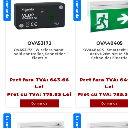
La comanda
La comanda
OVA53172
OVA48405
OVA53172 - Wireless hand-
OVA48405 - Smartexit 
held controller, Schneider
Activa 26m NM-M 3h
Electric
Schneider Electric
Pret fara TVA: 643.66
Pret fara TVA: 64
Lei
Lei
Pret cu TVA: 778.83 Lei
Pret cu TVA: 785.3
Comanda
Comanda
La comanda
La comanda