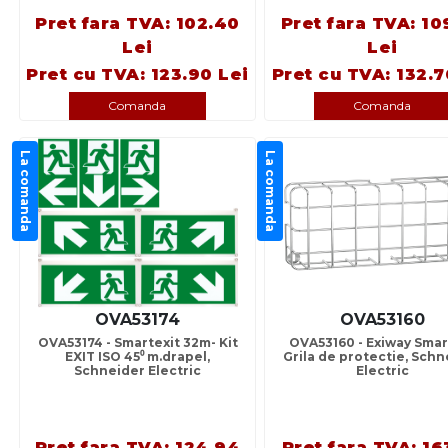
Pret fara TVA: 102.40
Pret fara TVA: 10
Lei
Lei
Pret cu TVA: 123.90 Lei
Pret cu TVA: 132.7
Comanda
Comanda
La comanda
La comanda
OVA53174
OVA53160
OVA53174 - Smartexit 32m- Kit
OVA53160 - Exiway Smar
EXIT ISO 45⁰ m.drapel,
Grila de protectie, Schn
Schneider Electric
Electric
Pret fara TVA: 124.94
Pret fara TVA: 16