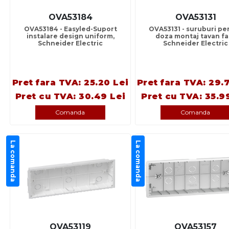
OVA53184
OVA53131
OVA53184 - Easyled-Suport
OVA53131 - suruburi pe
instalare design uniform,
doza montaj tavan fal
Schneider Electric
Schneider Electric
Pret fara TVA: 25.20 Lei
Pret fara TVA: 29.
Pret cu TVA: 30.49 Lei
Pret cu TVA: 35.9
Comanda
Comanda
La comanda
La comanda
OVA53119
OVA53157