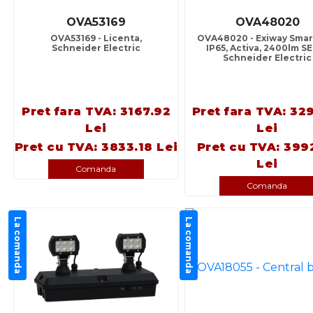
OVA53169
OVA48020
OVA53169 - Licenta,
OVA48020 - Exiway Smar
Schneider Electric
IP65, Activa, 2400lm SE,
Schneider Electric
Pret fara TVA: 3167.92
Pret fara TVA: 32
Lei
Lei
Pret cu TVA: 3833.18 Lei
Pret cu TVA: 399
Lei
Comanda
Comanda
La comanda
La comanda