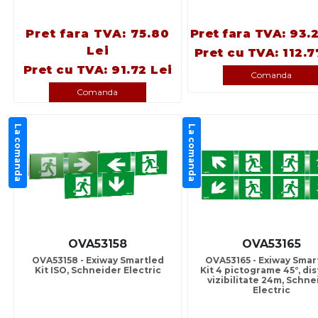
Pret fara TVA: 75.80
Pret fara TVA: 93.
Lei
Pret cu TVA: 112.7
Pret cu TVA: 91.72 Lei
Comanda
Comanda
La comanda
La comanda
OVA53158
OVA53165
OVA53158 - Exiway Smartled
OVA53165 - Exiway Smar
Kit ISO, Schneider Electric
Kit 4 pictograme 45°, di
vizibilitate 24m, Schne
Electric