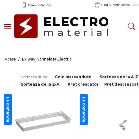
0742 224 016
Luni-Vineri: 08:00-17:0
ELECTRO
Toggle navigation
material
Acasa
Exiway, Schneider Electric
Sorteaza dupa:
Cele mai vandute
Sorteaza de la A-Z
Sorteaza de la Z-A
Pret crescator
Pret descrescat
La comanda
La comanda