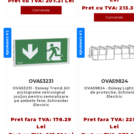
Pret cu TVA: 207.21 Lei
Pret cu TVA: 213.3
Comanda
Comanda
La comanda
La comanda
OVA53231
OVA59824
OVA53231 - Exiway Trend, Kit
OVA59824 - Exiway Light,
pictograme vetrosignal
de protectie, Schnei
jos/jos pentru semnalizare
Electric
pe ambele fete, Schneider
Electric
Pret fara TVA: 176.29
Pret fara TVA: 22
Lei
Lei