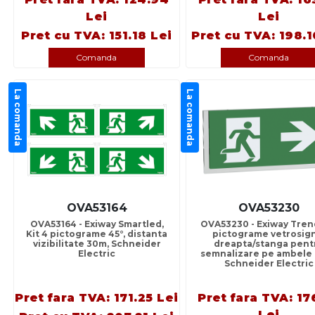
Lei
Lei
Pret cu TVA: 151.18 Lei
Pret cu TVA: 198.1
Comanda
Comanda
La comanda
La comanda
OVA53164
OVA53230
OVA53164 - Exiway Smartled,
OVA53230 - Exiway Trend
Kit 4 pictograme 45°, distanta
pictograme vetrosig
vizibilitate 30m, Schneider
dreapta/stanga pent
Electric
semnalizare pe ambele 
Schneider Electric
Pret fara TVA: 171.25 Lei
Pret fara TVA: 17
Lei