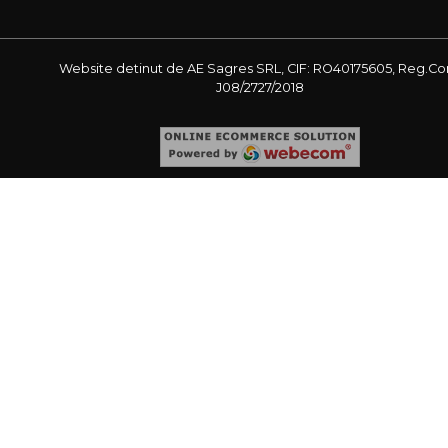
Website detinut de AE Sagres SRL, CIF: RO40175605, Reg.Co
J08/2727/2018