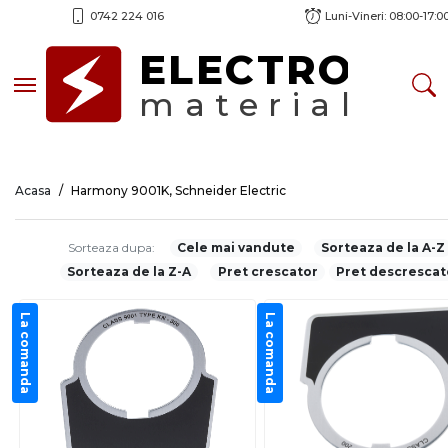
0742 224 016
Luni-Vineri: 08:00-17:0
ELECTRO
Toggle navigation
material
Acasa
Harmony 9001K, Schneider Electric
Sorteaza dupa:
Cele mai vandute
Sorteaza de la A-Z
Sorteaza de la Z-A
Pret crescator
Pret descrescat
La comanda
La comanda