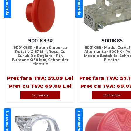
La comanda
La comanda
9001K93R
9001K85
9001K93R - Buton Ciuperca
9001K85 - Modul Cu Act
Rotativ Ø 57 Mm, Rosu, Cu
Alternanta - 9001-K - P
Surub De Reglare - Ptr.
Module Bistabile, Schn
Butoane Ø30 Mm, Schneider
Electric
Electric
Pret fara TVA: 57.09 Lei
Pret fara TVA: 57.1
Pret cu TVA: 69.08 Lei
Pret cu TVA: 69.0
Comanda
Comanda
La comanda
La comanda