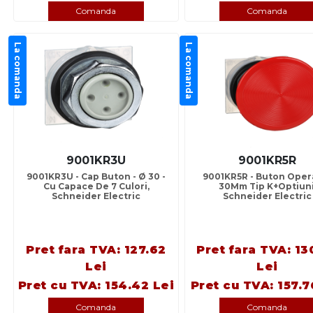
Comanda
Comanda
La comanda
La comanda
9001KR3U
9001KR5R
9001KR3U - Cap Buton - Ø 30 -
9001KR5R - Buton Oper
Cu Capace De 7 Culori,
30Mm Tip K+Optiuni
Schneider Electric
Schneider Electric
Pret fara TVA: 127.62
Pret fara TVA: 13
Lei
Lei
Pret cu TVA: 154.42 Lei
Pret cu TVA: 157.7
Comanda
Comanda