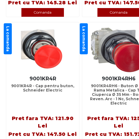
Pret cu TVA: 145.28 Lei
Pret cu TVA: 147.5
Comanda
Comanda
La comanda
La comanda
9001KR4R
9001KR4RH6
9001KR4R - Cap pentru buton,
9001KR4RH6 - Buton Ø 
Schneider Electric
Rama Metalica - Cap 
Ciuperca Ø 35 Mm - Ro
Reven. Arc - 1 Nc, Schn
Electric
Pret fara TVA: 121.90
Pret fara TVA: 12
Lei
Lei
Pret cu TVA: 147.50 Lei
Pret cu TVA: 151.7