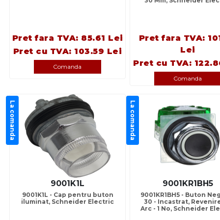
30 Mm, Schneider Elec
Pret fara TVA: 85.61 Lei
Pret fara TVA: 10
Lei
Pret cu TVA: 103.59 Lei
Pret cu TVA: 122.8
Comanda
Comanda
La comanda
La comanda
9001K1L
9001KR1BH5
9001K1L - Cap pentru buton
9001KR1BH5 - Buton Ne
iluminat, Schneider Electric
30 - Incastrat, Revenir
Arc - 1 No, Schneider Ele