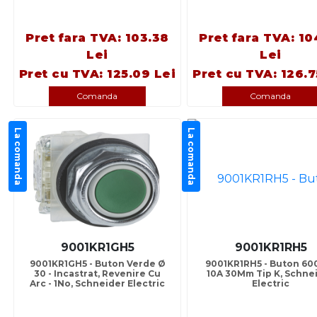
Pret fara TVA: 103.38
Pret fara TVA: 10
Lei
Lei
Pret cu TVA: 125.09 Lei
Pret cu TVA: 126.7
Comanda
Comanda
La comanda
La comanda
9001KR1GH5
9001KR1RH5
9001KR1GH5 - Buton Verde Ø
9001KR1RH5 - Buton 60
30 - Incastrat, Revenire Cu
10A 30Mm Tip K, Schne
Arc - 1No, Schneider Electric
Electric