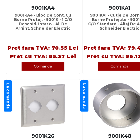
9001KA4
9001KA1
9001KA4 - Bloc De Cont. Cu
9001KA1 - Cutie De Bor
Borne Protej. - 9001K - 1 C/O
Borne Protejate - 9001K
Deschid. Intarz. - Al. De
C/O Standard - Aliaj De A
Argint, Schneider Electric
Schneider Electric
Pret fara TVA: 70.55 Lei
Pret fara TVA: 79.
Pret cu TVA: 85.37 Lei
Pret cu TVA: 96.1
Comanda
Comanda
La comanda
La comanda
9001K26
9001K48