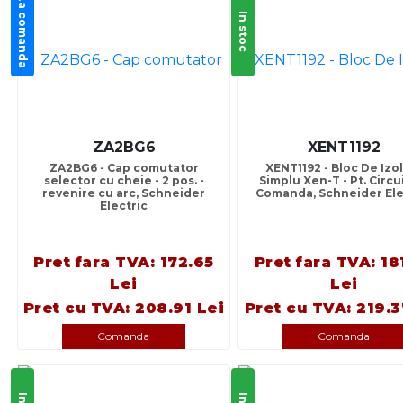
La comanda
In stoc
ZA2BG6
XENT1192
ZA2BG6 - Cap comutator
XENT1192 - Bloc De Izo
selector cu cheie - 2 pos. -
Simplu Xen-T - Pt. Circu
revenire cu arc, Schneider
Comanda, Schneider Ele
Electric
Pret fara TVA: 172.65
Pret fara TVA: 18
Lei
Lei
Pret cu TVA: 208.91 Lei
Pret cu TVA: 219.3
Comanda
Comanda