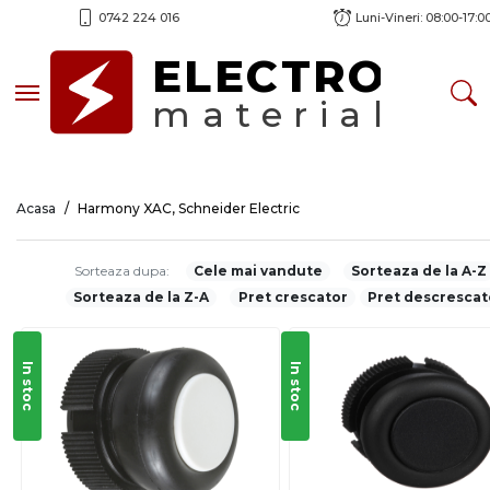
0742 224 016
Luni-Vineri: 08:00-17:0
ELECTRO
Toggle navigation
material
Acasa
Harmony XAC, Schneider Electric
Sorteaza dupa:
Cele mai vandute
Sorteaza de la A-Z
Sorteaza de la Z-A
Pret crescator
Pret descrescat
In stoc
In stoc