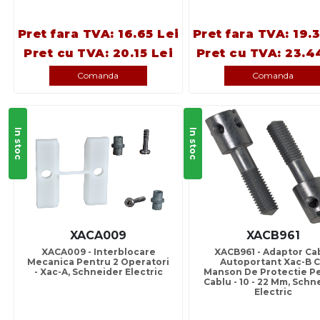
Pret fara TVA: 16.65 Lei
Pret fara TVA: 19.
Pret cu TVA: 20.15 Lei
Pret cu TVA: 23.4
Comanda
Comanda
In stoc
In stoc
XACA009
XACB961
XACA009 - Interblocare
XACB961 - Adaptor Ca
Mecanica Pentru 2 Operatori
Autoportant Xac-B 
- Xac-A, Schneider Electric
Manson De Protectie P
Cablu - 10 - 22 Mm, Schn
Electric