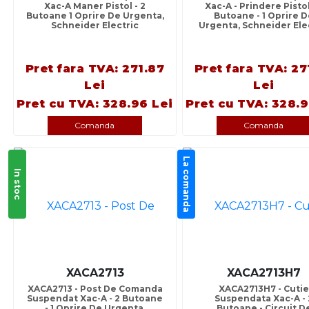
Xac-A Maner Pistol - 2
Xac-A - Prindere Pistol
Butoane 1 Oprire De Urgenta,
Butoane - 1 Oprire 
Schneider Electric
Urgenta, Schneider Ele
Pret fara TVA: 271.87
Pret fara TVA: 27
Lei
Lei
Pret cu TVA: 328.96 Lei
Pret cu TVA: 328.9
Comanda
Comanda
La comanda
In stoc
XACA2713
XACA2713H7
XACA2713 - Post De Comanda
XACA2713H7 - Cutie
Suspendat Xac-A - 2 Butoane
Suspendata Xac-A - 
- 1 Oprire De Urgenta,
Butoane - Circuit D