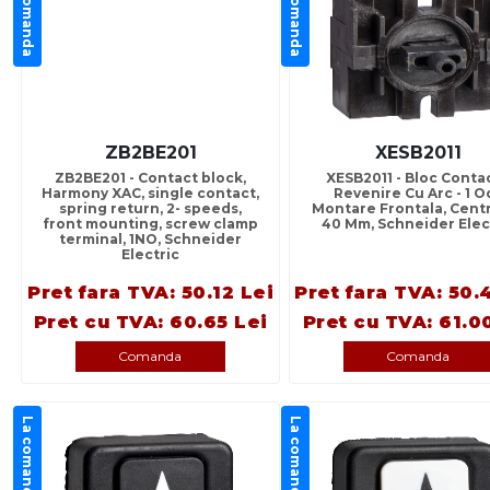
La comanda
La comanda
ZB2BE201
XESB2011
ZB2BE201 - Contact block,
XESB2011 - Bloc Conta
Harmony XAC, single contact,
Revenire Cu Arc - 1 Oc
spring return, 2- speeds,
Montare Frontala, Cent
front mounting, screw clamp
40 Mm, Schneider Elec
terminal, 1NO, Schneider
Electric
Pret fara TVA: 50.12 Lei
Pret fara TVA: 50.
Pret cu TVA: 60.65 Lei
Pret cu TVA: 61.0
Comanda
Comanda
La comanda
La comanda