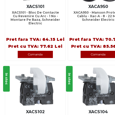
XACS101
XACA950
XACS101 - Bloc De Contacte
XACA950 - Manson Prot
Cu Revenire Cu Arc - 1 No -
Cablu - Xac-A - 8 - 22 
Montare Pe Baza, Schneider
Schneider Electric
Electric
Pret fara TVA: 64.15 Lei
Pret fara TVA: 70.
Pret cu TVA: 77.62 Lei
Pret cu TVA: 85.5
Comanda
Comanda
In stoc
In stoc
XACS102
XACS104