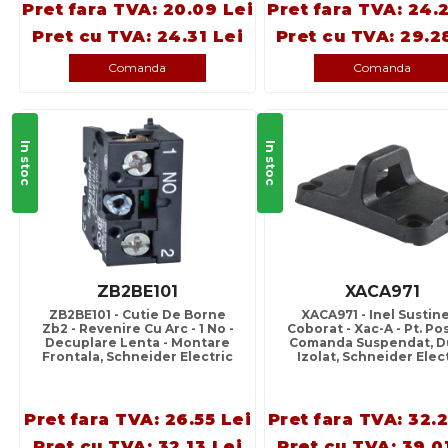
Pret fara TVA: 20.09 Lei
Pret fara TVA: 24.
Pret cu TVA: 24.31 Lei
Pret cu TVA: 29.2
Comanda
Comanda
In stoc
In stoc
ZB2BE101
XACA971
ZB2BE101 - Cutie De Borne
XACA971 - Inel Sustin
Zb2 - Revenire Cu Arc - 1 No -
Coborat - Xac-A - Pt. Po
Decuplare Lenta - Montare
Comanda Suspendat, D
Frontala, Schneider Electric
Izolat, Schneider Elec
Pret fara TVA: 26.55 Lei
Pret fara TVA: 32.
Pret cu TVA: 32.13 Lei
Pret cu TVA: 39.0