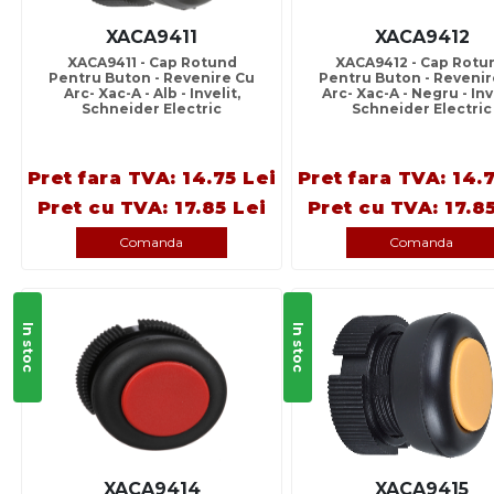
XACA9411
XACA9412
XACA9411 - Cap Rotund
XACA9412 - Cap Rotu
Pentru Buton - Revenire Cu
Pentru Buton - Revenir
Arc- Xac-A - Alb - Invelit,
Arc- Xac-A - Negru - Inv
Schneider Electric
Schneider Electric
Pret fara TVA: 14.75 Lei
Pret fara TVA: 14.
Pret cu TVA: 17.85 Lei
Pret cu TVA: 17.8
Comanda
Comanda
In stoc
In stoc
XACA9414
XACA9415