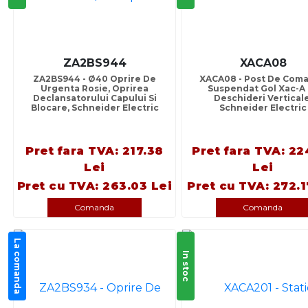
ZA2BS944
XACA08
ZA2BS944 - Ø40 Oprire De
XACA08 - Post De Com
Urgenta Rosie, Oprirea
Suspendat Gol Xac-A 
Declansatorului Capului Si
Deschideri Verticale
Blocare, Schneider Electric
Schneider Electric
Pret fara TVA: 217.38
Pret fara TVA: 22
Lei
Lei
Pret cu TVA: 263.03 Lei
Pret cu TVA: 272.1
Comanda
Comanda
La comanda
In stoc