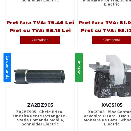
Schneider Electric
Montare Frontala, Schn
Electric
Pret fara TVA: 79.46 Lei
Pret fara TVA: 81.
Pret cu TVA: 96.15 Lei
Pret cu TVA: 98.1
Comanda
Comanda
La comanda
In stoc
ZA2BZ905
XACS105
ZA2BZ905 - Cheie Priza -
XACS105 - Bloc Conta
Unealta Pentru Strangere -
Revenire Cu Arc - 1 Nc + 
Statie Comanda Mobila,
Montare Pe Baza, Schn
Schneider Electric
Electric