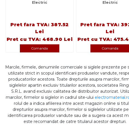
Electric
Electric
Pret fara TVA: 387.52
Pret fara TVA: 39
Lei
Lei
Pret cu TVA: 468.90 Lei
Pret cu TVA: 475.4
Comanda
Comanda
Marcile, firmele, denumirile comerciale si siglele prezente pe 
utilizate strict in scopul identificarii produselor vandute, respe
producatorilor acestora. Toate drepturile asupra marcilor, firm
siglelelor apartin exclusiv titularilor acestora, societatea Rin
S.R.L. avand exclusiv calitatea de distribuitor autorizat. Util
marcilor, firmelor si siglelor in cadrul site-ului
electromaterial.r
rolul de a indica afilierea intre acest magazin online si titul
drepturilor asupra marcilor, firmelor si siglelelor utilizate p
identificarea produselor vandute sau de a sugera ca acest 
este recomandat de catre titularul acestor drepturi.