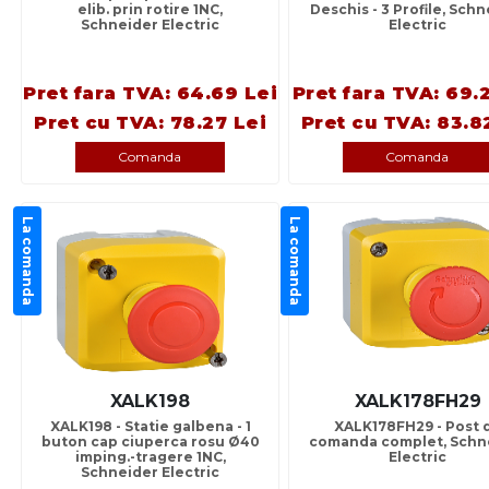
elib. prin rotire 1NC,
Deschis - 3 Profile, Sch
Schneider Electric
Electric
Pret fara TVA: 64.69 Lei
Pret fara TVA: 69.
Pret cu TVA: 78.27 Lei
Pret cu TVA: 83.8
Comanda
Comanda
La comanda
La comanda
XALK198
XALK178FH29
XALK198 - Statie galbena - 1
XALK178FH29 - Post 
buton cap ciuperca rosu Ø40
comanda complet, Schn
imping.-tragere 1NC,
Electric
Schneider Electric