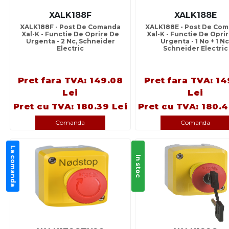
XALK188F
XALK188E
XALK188F - Post De Comanda
XALK188E - Post De Co
Xal-K - Functie De Oprire De
Xal-K - Functie De Opri
Urgenta - 2 Nc, Schneider
Urgenta - 1 No + 1 Nc
Electric
Schneider Electric
Pret fara TVA: 149.08
Pret fara TVA: 14
Lei
Lei
Pret cu TVA: 180.39 Lei
Pret cu TVA: 180.4
Comanda
Comanda
La comanda
In stoc