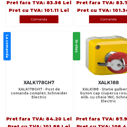
Pret fara TVA: 83.56 Lei
Pret fara TVA: 83.
Pret cu TVA: 101.11 Lei
Pret cu TVA: 101.3
Comanda
Comanda
La comanda
In stoc
XALK178GH7
XALK188
XALK178GH7 - Post de
XALK188 - Statie galben
comanda complet, Schneider
buton cap ciuperca ros
Electric
elib. cu cheie 1NC, Schn
Electric
Pret fara TVA: 84.20 Lei
Pret fara TVA: 87.
Pret cu TVA: 101.88 Lei
Pret cu TVA: 106.4