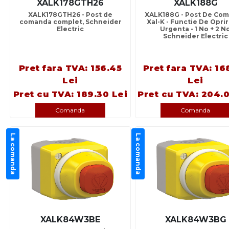
XALK178GTH26
XALK188G
XALK178GTH26 - Post de
XALK188G - Post De Co
comanda complet, Schneider
Xal-K - Functie De Opri
Electric
Urgenta - 1 No + 2 Nc
Schneider Electric
Pret fara TVA: 156.45
Pret fara TVA: 16
Lei
Lei
Pret cu TVA: 189.30 Lei
Pret cu TVA: 204.0
Comanda
Comanda
La comanda
La comanda
XALK84W3BE
XALK84W3BG