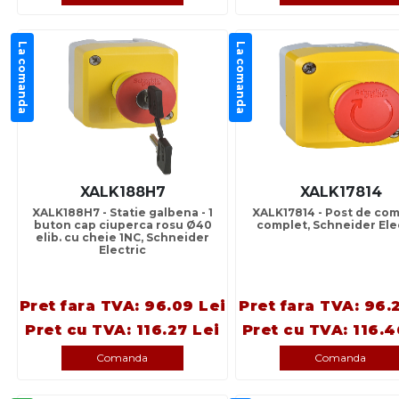
La comanda
La comanda
XALK188H7
XALK17814
XALK188H7 - Statie galbena - 1
XALK17814 - Post de co
buton cap ciuperca rosu Ø40
complet, Schneider Ele
elib. cu cheie 1NC, Schneider
Electric
Pret fara TVA: 96.09 Lei
Pret fara TVA: 96.
Pret cu TVA: 116.27 Lei
Pret cu TVA: 116.4
Comanda
Comanda