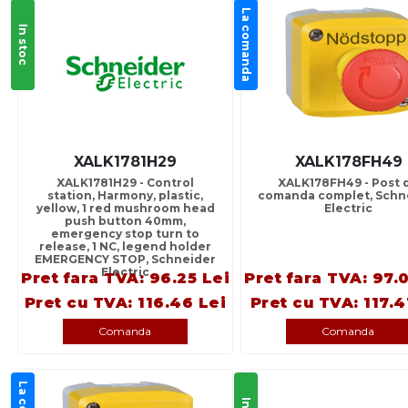
La comanda
In stoc
XALK1781H29
XALK178FH49
XALK1781H29 - Control
XALK178FH49 - Post 
station, Harmony, plastic,
comanda complet, Schn
yellow, 1 red mushroom head
Electric
push button 40mm,
emergency stop turn to
release, 1 NC, legend holder
EMERGENCY STOP, Schneider
Electric
Pret fara TVA: 96.25 Lei
Pret fara TVA: 97.
Pret cu TVA: 116.46 Lei
Pret cu TVA: 117.4
Comanda
Comanda