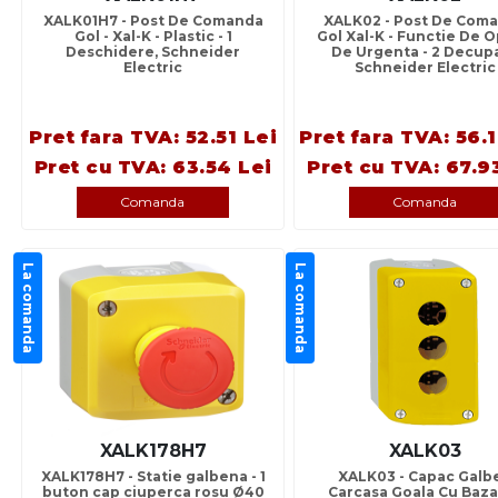
XALK01H7 - Post De Comanda
XALK02 - Post De Com
Gol - Xal-K - Plastic - 1
Gol Xal-K - Functie De O
Deschidere, Schneider
De Urgenta - 2 Decupa
Electric
Schneider Electric
Pret fara TVA: 52.51 Lei
Pret fara TVA: 56.
Pret cu TVA: 63.54 Lei
Pret cu TVA: 67.9
Comanda
Comanda
La comanda
La comanda
XALK178H7
XALK03
XALK178H7 - Statie galbena - 1
XALK03 - Capac Galb
buton cap ciuperca rosu Ø40
Carcasa Goala Cu Baza