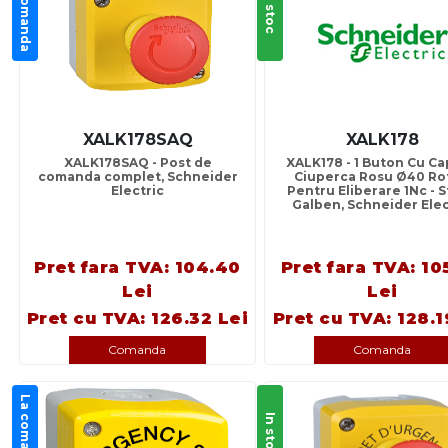
La comanda
In stoc
XALK178SAQ
XALK178
XALK178SAQ - Post de
XALK178 - 1 Buton Cu Ca
comanda complet, Schneider
Ciuperca Rosu Ø40 Ro
Electric
Pentru Eliberare 1Nc - S
Galben, Schneider Elec
Pret fara TVA: 104.40
Pret fara TVA: 10
Lei
Lei
Pret cu TVA: 126.32 Lei
Pret cu TVA: 128.1
Comanda
Comanda
La comanda
In stoc