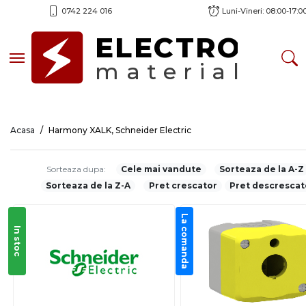
0742 224 016
Luni-Vineri: 08:00-17:0
ELECTRO
Toggle navigation
material
Acasa
Harmony XALK, Schneider Electric
Sorteaza dupa:
Cele mai vandute
Sorteaza de la A-Z
Sorteaza de la Z-A
Pret crescator
Pret descrescat
La comanda
In stoc