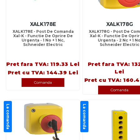
XALK178E
XALK178G
XALK178E - Post De Comanda
XALK178G - Post De Co
Xal-K - Functie De Oprire De
Xal-K - Functie De Opri
Urgenta - 1 No + 1 Nc,
Urgenta - 2 Nc + 1 No
Schneider Electric
Schneider Electric
Pret fara TVA: 119.33 Lei
Pret fara TVA: 13
Lei
Pret cu TVA: 144.39 Lei
Pret cu TVA: 160.4
Comanda
Comanda
La comanda
La comanda