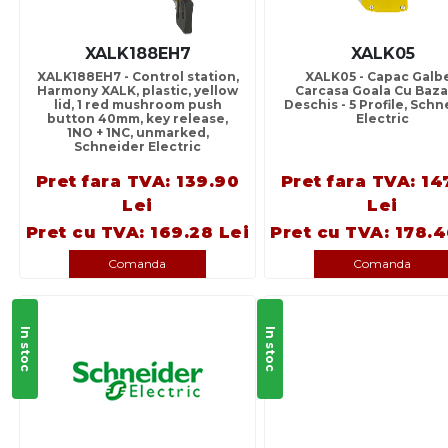
XALK188EH7
XALK05
XALK188EH7 - Control station,
XALK05 - Capac Galb
Harmony XALK, plastic, yellow
Carcasa Goala Cu Baza
lid, 1 red mushroom push
Deschis - 5 Profile, Sch
button 40mm, key release,
Electric
1NO + 1NC, unmarked,
Schneider Electric
Pret fara TVA: 139.90
Pret fara TVA: 14
Lei
Lei
Pret cu TVA: 169.28 Lei
Pret cu TVA: 178.4
Comanda
Comanda
In stoc
In stoc