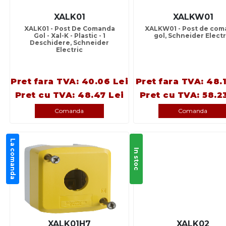
XALK01
XALKW01
XALK01 - Post De Comanda
XALKW01 - Post de com
Gol - Xal-K - Plastic - 1
gol, Schneider Electr
Deschidere, Schneider
Electric
Pret fara TVA: 40.06 Lei
Pret fara TVA: 48.
Pret cu TVA: 48.47 Lei
Pret cu TVA: 58.2
Comanda
Comanda
La comanda
In stoc
XALK01H7
XALK02