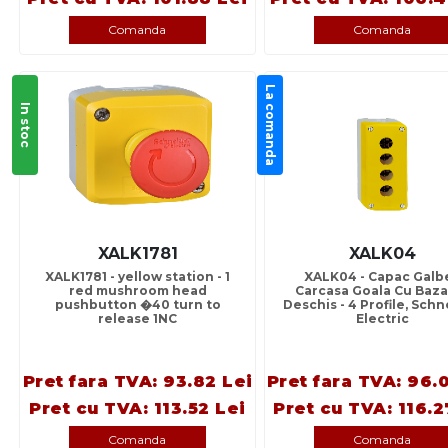
Comanda
Comanda
La comanda
In stoc
XALK1781
XALK04
XALK1781 - yellow station - 1
XALK04 - Capac Galb
red mushroom head
Carcasa Goala Cu Baza
pushbutton �40 turn to
Deschis - 4 Profile, Sch
release 1NC
Electric
Pret fara TVA: 93.82 Lei
Pret fara TVA: 96.
Pret cu TVA: 113.52 Lei
Pret cu TVA: 116.2
Comanda
Comanda