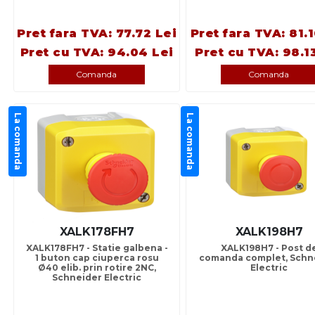
Pret fara TVA: 77.72 Lei
Pret fara TVA: 81.1
Pret cu TVA: 94.04 Lei
Pret cu TVA: 98.1
Comanda
Comanda
La comanda
La comanda
XALK178FH7
XALK198H7
XALK178FH7 - Statie galbena -
XALK198H7 - Post d
1 buton cap ciuperca rosu
comanda complet, Schn
Ø40 elib. prin rotire 2NC,
Electric
Schneider Electric