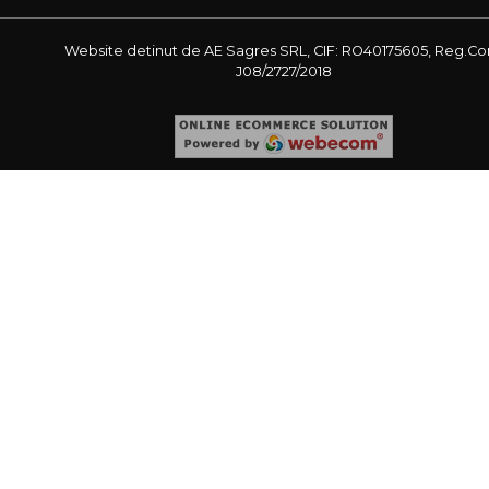
Website detinut de AE Sagres SRL, CIF: RO40175605, Reg.Co
J08/2727/2018