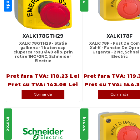
XALK178GTH29
XALK178F
XALK178GTH29 - Statie
XALK178F - Post De Co
galbena - 1 buton cap
Xal-K - Functie De Opri
ciuperca rosu Ø40 elib. prin
Urgenta - 2 Nc, Schne
rotire 1NO+2NC, Schneider
Electric
Electric
Pret fara TVA: 118.23 Lei
Pret fara TVA: 119.
Pret cu TVA: 143.06 Lei
Pret cu TVA: 144.3
Comanda
Comanda
In stoc
In stoc