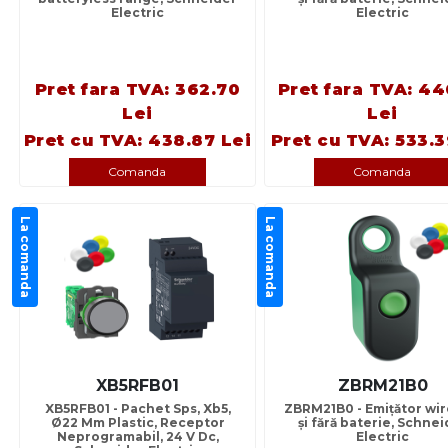
Electric
Electric
Pret fara TVA: 362.70
Pret fara TVA: 44
Lei
Lei
Pret cu TVA: 438.87 Lei
Pret cu TVA: 533.3
Comanda
Comanda
La comanda
La comanda
XB5RFB01
ZBRM21B0
XB5RFB01 - Pachet Sps, Xb5,
ZBRM21B0 - Emiţător wir
Ø22 Mm Plastic, Receptor
şi fără baterie, Schnei
Neprogramabil, 24 V Dc,
Electric