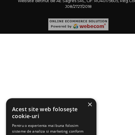
Website detinut de AE Sagres SRL, CIF: RO40175605, Reg.Co
J08/2727/2018
×
Acest site web folosește
cookie-uri
Pentru o experienta mai buna folosim
sisteme de analiza si marketing conform