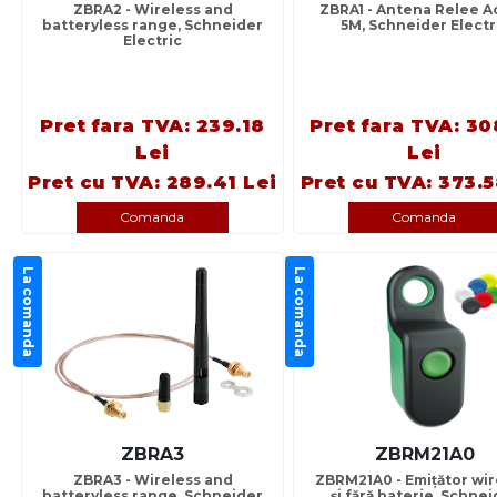
ZBRA2 - Wireless and
ZBRA1 - Antena Relee A
batteryless range, Schneider
5M, Schneider Electr
Electric
Pret fara TVA: 239.18
Pret fara TVA: 30
Lei
Lei
Pret cu TVA: 289.41 Lei
Pret cu TVA: 373.5
Comanda
Comanda
La comanda
La comanda
ZBRA3
ZBRM21A0
ZBRA3 - Wireless and
ZBRM21A0 - Emiţător wir
batteryless range, Schneider
şi fără baterie, Schnei