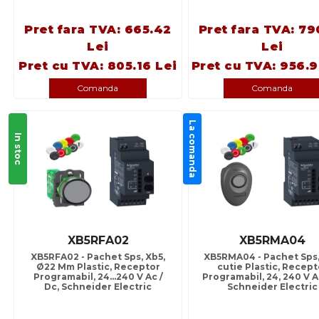
Pret fara TVA: 665.42
Pret fara TVA: 79
Lei
Lei
Pret cu TVA: 805.16 Lei
Pret cu TVA: 956.9
Comanda
Comanda
La comanda
In stoc
XB5RFA02
XB5RMA04
XB5RFA02 - Pachet Sps, Xb5,
XB5RMA04 - Pachet Sps,
Ø22 Mm Plastic, Receptor
cutie Plastic, Recept
Programabil, 24…240 V Ac /
Programabil, 24, 240 V A
Dc, Schneider Electric
Schneider Electric