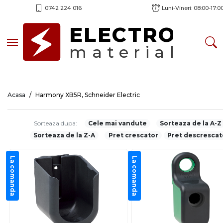
0742 224 016
Luni-Vineri: 08:00-17:0
ELECTRO
Toggle navigation
material
Acasa
Harmony XB5R, Schneider Electric
Sorteaza dupa:
Cele mai vandute
Sorteaza de la A-Z
Sorteaza de la Z-A
Pret crescator
Pret descrescat
La comanda
La comanda