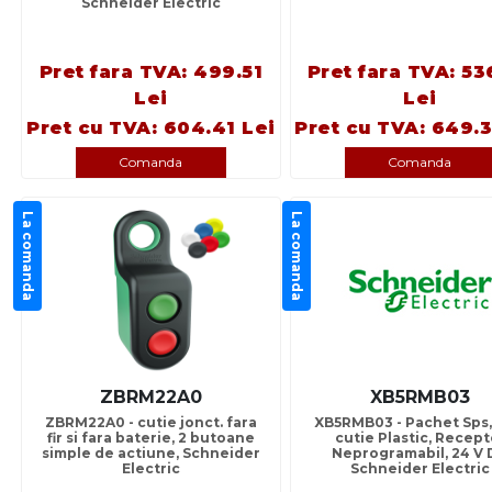
Schneider Electric
Pret fara TVA: 499.51
Pret fara TVA: 53
Lei
Lei
Pret cu TVA: 604.41 Lei
Pret cu TVA: 649.3
Comanda
Comanda
La comanda
La comanda
ZBRM22A0
XB5RMB03
ZBRM22A0 - cutie jonct. fara
XB5RMB03 - Pachet Sps,
fir si fara baterie, 2 butoane
cutie Plastic, Recept
simple de actiune, Schneider
Neprogramabil, 24 V 
Electric
Schneider Electric