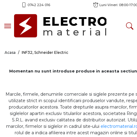
0742 224 016
Luni-Vineri: 08:00-17:0
ELECTRO
Toggle navigation
material
Acasa
INF32, Schneider Electric
Momentan nu sunt introduse produse in aceasta sectiun
Marcile, firmele, denumirile comerciale si siglele prezente pe 
utilizate strict in scopul identificarii produselor vandute, respe
producatorilor acestora. Toate drepturile asupra marcilor, firm
siglelelor apartin exclusiv titularilor acestora, societatea Rin
S.R.L. avand exclusiv calitatea de distribuitor autorizat. Util
marcilor, firmelor si siglelor in cadrul site-ului
electromaterial.r
rolul de a indica afilierea intre acest magazin online si titul