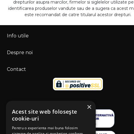
drepturilor asupra marcilor, firmelor si siglelelor utilizate p
identificarea produselor vandute sau de a sugera ca acest 
este recomandat de catre titularul acestor drepturi.
Info utile
Despre noi
Contact
×
Acest site web folosește
cookie-uri
Pentru o experienta mai buna folosim
sisteme de analiza si marketing conform