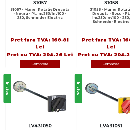
31057
31058
31057 - Maner Rotativ Dreapta
31058 - Maner Rotat
- Negru - Pt. Ins250/Inv100 -
Dreapta - Rosu - Pt.
250, Schneider Electric
Ins250/Inv100 - 250,
Schneider Electric
Pret fara TVA: 168.81
Pret fara TVA: 16
Lei
Lei
Pret cu TVA: 204.26 Lei
Pret cu TVA: 204.2
Comanda
Comanda
In stoc
In stoc
LV431050
LV431051