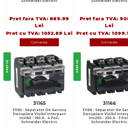
Schneider Electric
Schneider Electric
Pret fara TVA: 869.99
Pret fara TVA: 90
Lei
Lei
Pret cu TVA: 1052.69 Lei
Pret cu TVA: 1099.
Comanda
Comanda
In stoc
In stoc
31165
31166
31165 - Separator De Sarcina
31166 - Separator De Sa
Decuplare Vizibil Interpact
Decuplare Vizibil Inter
Inv160 - 160 A - 4 Poli,
Inv250 - 250 A - 3 Poli
Schneider Electric
Schneider Electric