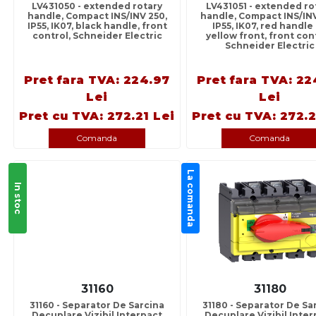
LV431050 - extended rotary
LV431051 - extended ro
handle, Compact INS/INV 250,
handle, Compact INS/INV
IP55, IK07, black handle, front
IP55, IK07, red handle
control, Schneider Electric
yellow front, front cont
Schneider Electric
Pret fara TVA: 224.97
Pret fara TVA: 22
Lei
Lei
Pret cu TVA: 272.21 Lei
Pret cu TVA: 272.2
Comanda
Comanda
La comanda
In stoc
31160
31180
31160 - Separator De Sarcina
31180 - Separator De Sa
Decuplare Vizibil Interpact
Decuplare Vizibil Inter