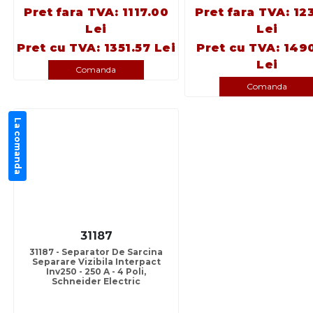
Pret fara TVA: 1117.00
Pret fara TVA: 12
Lei
Lei
Pret cu TVA: 1351.57 Lei
Pret cu TVA: 149
Lei
Comanda
Comanda
La comanda
31187
31187 - Separator De Sarcina
Separare Vizibila Interpact
Inv250 - 250 A - 4 Poli,
Schneider Electric