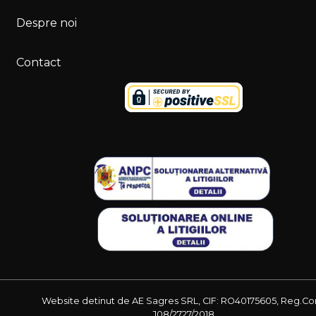
Despre noi
Contact
Website detinut de AE Sagres SRL, CIF: RO40175605, Reg.Co
J08/2727/2018