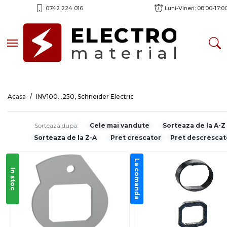
0742 224 016
Luni-Vineri: 08:00-17:0
ELECTRO
Toggle navigation
material
Acasa
INV100...250, Schneider Electric
Sorteaza dupa:
Cele mai vandute
Sorteaza de la A-Z
Sorteaza de la Z-A
Pret crescator
Pret descrescat
La comanda
In stoc