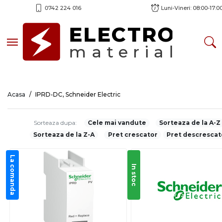
0742 224 016
Luni-Vineri: 08:00-17:0
ELECTRO
Toggle navigation
material
Acasa
IPRD-DC, Schneider Electric
Sorteaza dupa:
Cele mai vandute
Sorteaza de la A-Z
Sorteaza de la Z-A
Pret crescator
Pret descrescat
La comanda
In stoc