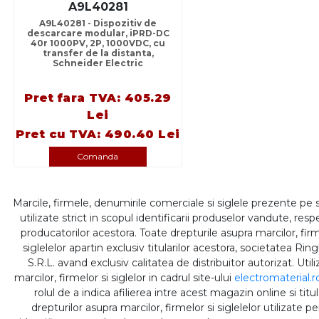
A9L40281
A9L40281 - Dispozitiv de
descarcare modular, iPRD-DC
40r 1000PV, 2P, 1000VDC, cu
transfer de la distanta,
Schneider Electric
Pret fara TVA: 405.29
Lei
Pret cu TVA: 490.40 Lei
Comanda
Marcile, firmele, denumirile comerciale si siglele prezente pe 
utilizate strict in scopul identificarii produselor vandute, respe
producatorilor acestora. Toate drepturile asupra marcilor, firm
siglelelor apartin exclusiv titularilor acestora, societatea Rin
S.R.L. avand exclusiv calitatea de distribuitor autorizat. Util
marcilor, firmelor si siglelor in cadrul site-ului
electromaterial.r
rolul de a indica afilierea intre acest magazin online si titul
drepturilor asupra marcilor, firmelor si siglelelor utilizate p