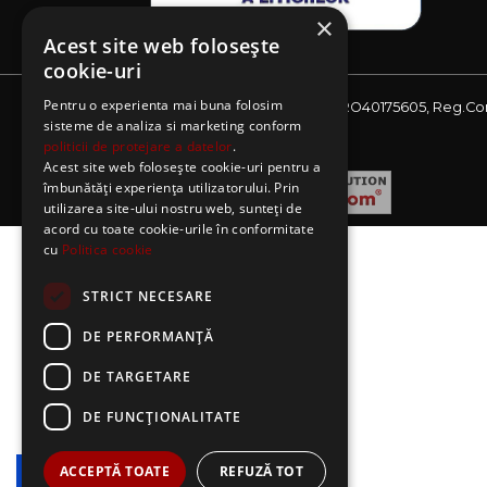
×
Acest site web folosește
cookie-uri
Pentru o experienta mai buna folosim
Website detinut de AE Sagres SRL, CIF: RO40175605, Reg.Co
sisteme de analiza si marketing conform
J08/2727/2018
politicii de protejare a datelor
.
Acest site web folosește cookie-uri pentru a
îmbunătăți experiența utilizatorului. Prin
utilizarea site-ului nostru web, sunteți de
acord cu toate cookie-urile în conformitate
cu
Politica cookie
STRICT NECESARE
DE PERFORMANȚĂ
DE TARGETARE
DE FUNCŢIONALITATE
ACCEPTĂ TOATE
REFUZĂ TOT