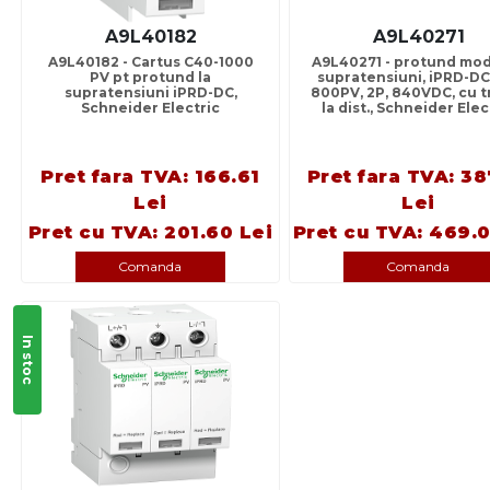
A9L40182
A9L40271
A9L40182 - Cartus C40-1000
A9L40271 - protund modu
PV pt protund la
supratensiuni, iPRD-DC
supratensiuni iPRD-DC,
800PV, 2P, 840VDC, cu t
Schneider Electric
la dist., Schneider Elec
Pret fara TVA: 166.61
Pret fara TVA: 38
Lei
Lei
Pret cu TVA: 201.60 Lei
Pret cu TVA: 469.0
Comanda
Comanda
In stoc