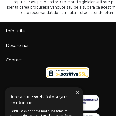
drepturilor asupra marcilor, firmelor si siglelelor utilizate p
identificarea produselor vandute sau de a sugera ca acest 
este recomandat de catre titularul acestor drepturi.
Info utile
Despre noi
Contact
×
Acest site web folosește
cookie-uri
Pentru o experienta mai buna folosim
sisteme de analiza si marketing conform