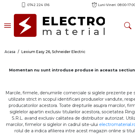
0742 224 016
Luni-Vineri: 08:00-17:0
ELECTRO
Toggle navigation
material
Acasa
Lexium Easy 26, Schneider Electric
Momentan nu sunt introduse produse in aceasta sectiun
Marcile, firmele, denumirile comerciale si siglele prezente pe 
utilizate strict in scopul identificarii produselor vandute, respe
producatorilor acestora. Toate drepturile asupra marcilor, firm
siglelelor apartin exclusiv titularilor acestora, societatea Rin
S.R.L. avand exclusiv calitatea de distribuitor autorizat. Util
marcilor, firmelor si siglelor in cadrul site-ului
electromaterial.r
rolul de a indica afilierea intre acest magazin online si titul