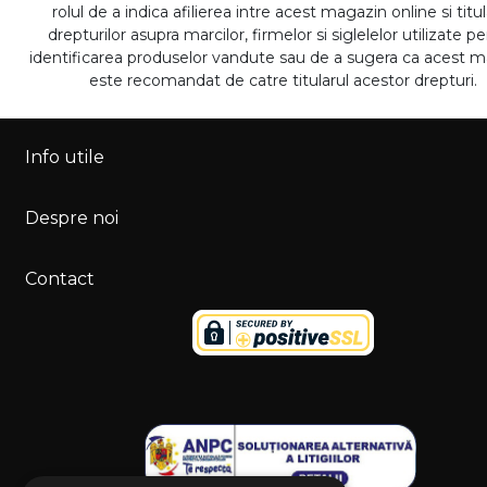
rolul de a indica afilierea intre acest magazin online si titul
drepturilor asupra marcilor, firmelor si siglelelor utilizate p
identificarea produselor vandute sau de a sugera ca acest 
este recomandat de catre titularul acestor drepturi.
Info utile
Despre noi
Contact