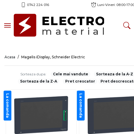
0742 224 016
Luni-Vineri: 08:00-17:0
ELECTRO
Toggle navigation
material
Acasa
Magelis iDisplay, Schneider Electric
Sorteaza dupa:
Cele mai vandute
Sorteaza de la A-Z
Sorteaza de la Z-A
Pret crescator
Pret descrescat
La comanda
La comanda