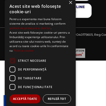
×
Acest site web folosește
cookie-uri
Pentru o experienta mai buna folosim
sisteme de analiza si marketing conform
politicii de protejare a datelor
.
Acest site web folosește cookie-uri pentru a
Website detinut de AE Sagres SRL, CIF: RO40175605, Reg.Co
îmbunătăți experiența utilizatorului. Prin
J08/2727/2018
utilizarea site-ului nostru web, sunteți de
acord cu toate cookie-urile în conformitate
cu
Politica cookie
STRICT NECESARE
DE PERFORMANȚĂ
DE TARGETARE
DE FUNCŢIONALITATE
ACCEPTĂ TOATE
REFUZĂ TOT