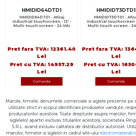
HMIDID64DTD1
HMIDID73DTD1
HMIDID64DTD1 - Afisaj
HMIDID73DTD1 - Afis
industrial touchscreen - 12' -
industrial touchscreen - 
Multi-touch screen - 24 Vdc
Multi-touch screen - 2
Pret fara TVA: 12361.40
Pret fara TVA: 136
Lei
Lei
Pret cu TVA: 14957.29
Pret cu TVA: 165
Lei
Lei
Comanda
Comanda
Marcile, firmele, denumirile comerciale si siglele prezente pe 
utilizate strict in scopul identificarii produselor vandute, respe
producatorilor acestora. Toate drepturile asupra marcilor, firm
siglelelor apartin exclusiv titularilor acestora, societatea Rin
S.R.L. avand exclusiv calitatea de distribuitor autorizat. Util
marcilor, firmelor si siglelor in cadrul site-ului
electromaterial.r