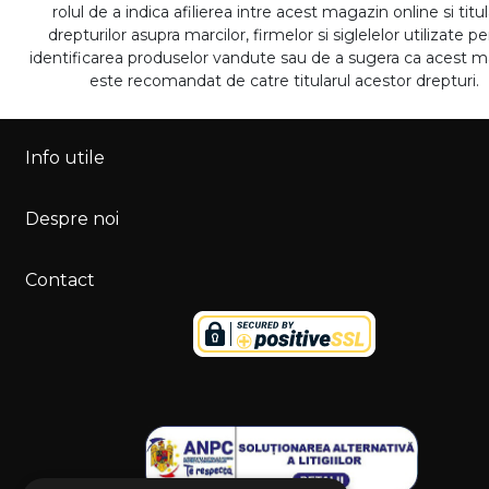
rolul de a indica afilierea intre acest magazin online si titul
drepturilor asupra marcilor, firmelor si siglelelor utilizate p
identificarea produselor vandute sau de a sugera ca acest 
este recomandat de catre titularul acestor drepturi.
Info utile
Despre noi
Contact