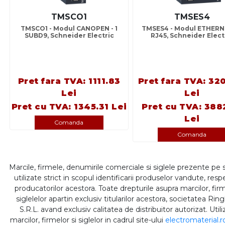
TMSCO1
TMSES4
TMSCO1 - Modul CANOPEN - 1
TMSES4 - Modul ETHERNE
SUBD9, Schneider Electric
RJ45, Schneider Elect
Pret fara TVA: 1111.83
Pret fara TVA: 32
Lei
Lei
Pret cu TVA: 1345.31 Lei
Pret cu TVA: 388
Lei
Comanda
Comanda
Marcile, firmele, denumirile comerciale si siglele prezente pe 
utilizate strict in scopul identificarii produselor vandute, respe
producatorilor acestora. Toate drepturile asupra marcilor, firm
siglelelor apartin exclusiv titularilor acestora, societatea Rin
S.R.L. avand exclusiv calitatea de distribuitor autorizat. Util
marcilor, firmelor si siglelor in cadrul site-ului
electromaterial.r