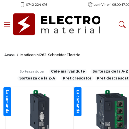
0742 224 016
Luni-Vineri: 08:00-17:0
ELECTRO
Toggle navigation
material
Acasa
Modicon M262, Schneider Electric
Sorteaza dupa:
Cele mai vandute
Sorteaza de la A-Z
Sorteaza de la Z-A
Pret crescator
Pret descrescat
La comanda
La comanda