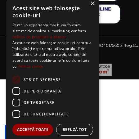
×
Acest site web folosește
cookie-uri
Pentru o experienta mai buna folosim
sisteme de analiza si marketing conform
politicii de protejare a datelor
.
Acest site web folosește cookie-uri pentru a
Website detinut de AE Sagres SRL, CIF: RO40175605, Reg.Co
îmbunătăți experiența utilizatorului. Prin
J08/2727/2018
utilizarea site-ului nostru web, sunteți de
acord cu toate cookie-urile în conformitate
cu
Politica cookie
STRICT NECESARE
DE PERFORMANȚĂ
DE TARGETARE
DE FUNCŢIONALITATE
ACCEPTĂ TOATE
REFUZĂ TOT