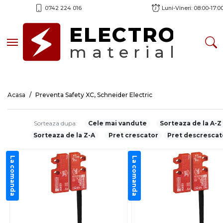
0742 224 016
Luni-Vineri: 08:00-17:0
ELECTRO
Toggle navigation
material
Acasa
Preventa Safety XC, Schneider Electric
Sorteaza dupa:
Cele mai vandute
Sorteaza de la A-Z
Sorteaza de la Z-A
Pret crescator
Pret descrescat
La comanda
La comanda