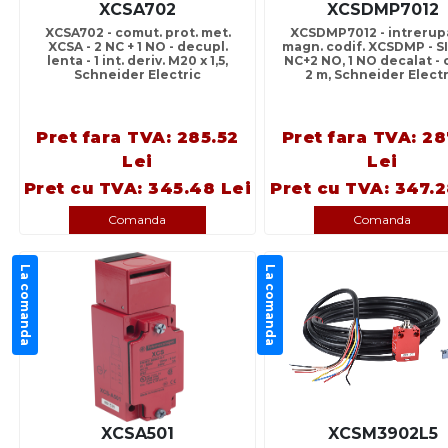
XCSA702
XCSDMP7012
XCSA702 - comut. prot. met.
XCSDMP7012 - intrerup
XCSA - 2 NC + 1 NO - decupl.
magn. codif. XCSDMP - SIL
lenta - 1 int. deriv. M20 x 1,5,
NC+2 NO, 1 NO decalat - 
Schneider Electric
2 m, Schneider Electr
Pret fara TVA: 285.52
Pret fara TVA: 28
Lei
Lei
Pret cu TVA: 345.48 Lei
Pret cu TVA: 347.2
Comanda
Comanda
La comanda
La comanda
XCSA501
XCSM3902L5