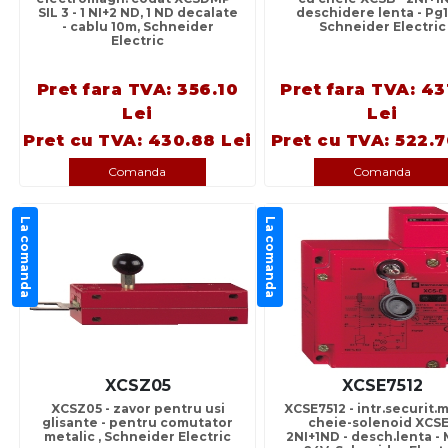
SIL 3 - 1 NI+2 ND, 1 ND decalate
deschidere lenta - Pg1
- cablu 10m, Schneider
Schneider Electric
Electric
Pret fara TVA: 356.10
Pret fara TVA: 43
Lei
Lei
Pret cu TVA: 430.88 Lei
Pret cu TVA: 522.7
Comanda
Comanda
La comanda
La comanda
XCSZ05
XCSE7512
XCSZ05 - zavor pentru usi
XCSE7512 - intr.securit.
glisante - pentru comutator
cheie-solenoid XCSE
metalic , Schneider Electric
2NI+1ND - desch.lenta - 