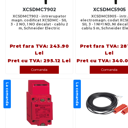
XCSDMC7902
XCSDMC5905
XCSDMC7902 - intrerupator
XCSDMC5905 - intr.
magn. codificat XCSDMC - SIL
electromagn. codat XCS
3 - 2 NO, 1 NO decalat - cablu 2
SIL 3 - 1 NI+1 ND, NI deca
m, Schneider Electric
cablu 5 m, Schneider Ele
Pret fara TVA: 243.90
Pret fara TVA: 28
Lei
Lei
Pret cu TVA: 295.12 Lei
Pret cu TVA: 340.0
Comanda
Comanda
La comanda
La comanda