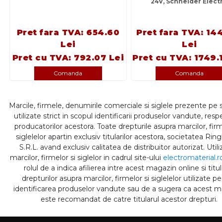
24V, Schneider Electr
Pret fara TVA: 654.60
Pret fara TVA: 14
Lei
Lei
Pret cu TVA: 792.07 Lei
Pret cu TVA: 1749.
Comanda
Comanda
Marcile, firmele, denumirile comerciale si siglele prezente pe 
utilizate strict in scopul identificarii produselor vandute, respe
producatorilor acestora. Toate drepturile asupra marcilor, firm
siglelelor apartin exclusiv titularilor acestora, societatea Rin
S.R.L. avand exclusiv calitatea de distribuitor autorizat. Util
marcilor, firmelor si siglelor in cadrul site-ului
electromaterial.r
rolul de a indica afilierea intre acest magazin online si titul
drepturilor asupra marcilor, firmelor si siglelelor utilizate p
identificarea produselor vandute sau de a sugera ca acest 
este recomandat de catre titularul acestor drepturi.