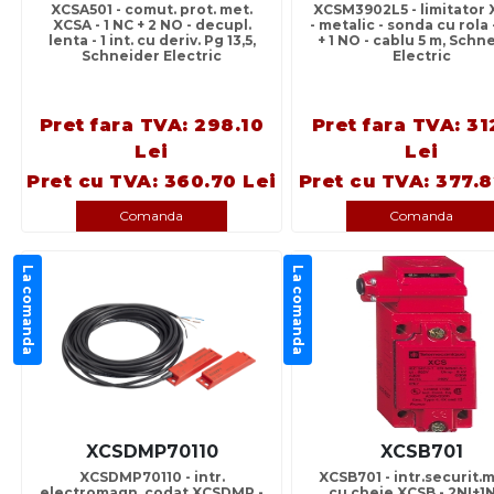
XCSA501 - comut. prot. met.
XCSM3902L5 - limitator
XCSA - 1 NC + 2 NO - decupl.
- metalic - sonda cu rola 
lenta - 1 int. cu deriv. Pg 13,5,
+ 1 NO - cablu 5 m, Schn
Schneider Electric
Electric
Pret fara TVA: 298.10
Pret fara TVA: 31
Lei
Lei
Pret cu TVA: 360.70 Lei
Pret cu TVA: 377.8
Comanda
Comanda
La comanda
La comanda
XCSDMP70110
XCSB701
XCSDMP70110 - intr.
XCSB701 - intr.securit.
electromagn. codat XCSDMP -
cu cheie XCSB - 2NI+1N