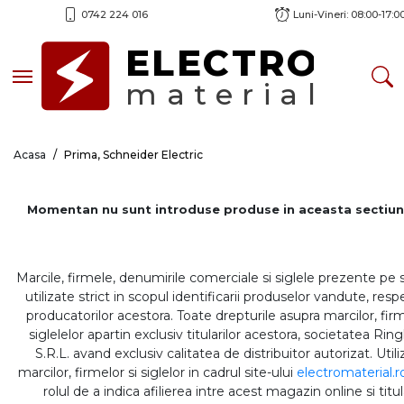
0742 224 016
Luni-Vineri: 08:00-17:0
ELECTRO
Toggle navigation
material
Acasa
Prima, Schneider Electric
Momentan nu sunt introduse produse in aceasta sectiun
Marcile, firmele, denumirile comerciale si siglele prezente pe 
utilizate strict in scopul identificarii produselor vandute, respe
producatorilor acestora. Toate drepturile asupra marcilor, firm
siglelelor apartin exclusiv titularilor acestora, societatea Rin
S.R.L. avand exclusiv calitatea de distribuitor autorizat. Util
marcilor, firmelor si siglelor in cadrul site-ului
electromaterial.r
rolul de a indica afilierea intre acest magazin online si titul