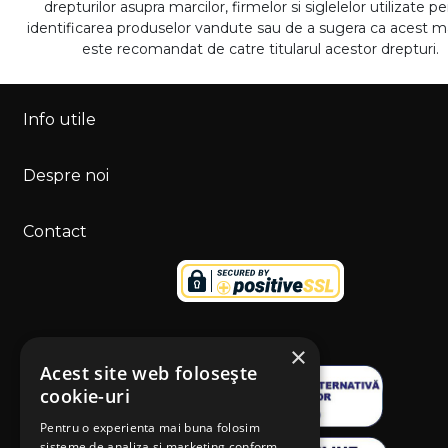
drepturilor asupra marcilor, firmelor si siglelelor utilizate p
identificarea produselor vandute sau de a sugera ca acest 
este recomandat de catre titularul acestor drepturi.
Info utile
Despre noi
Contact
×
Acest site web folosește
cookie-uri
Pentru o experienta mai buna folosim
sisteme de analiza si marketing conform