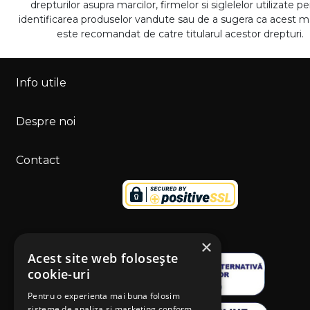
drepturilor asupra marcilor, firmelor si siglelelor utilizate p
identificarea produselor vandute sau de a sugera ca acest 
este recomandat de catre titularul acestor drepturi.
Info utile
Despre noi
Contact
×
Acest site web folosește
cookie-uri
Pentru o experienta mai buna folosim
sisteme de analiza si marketing conform