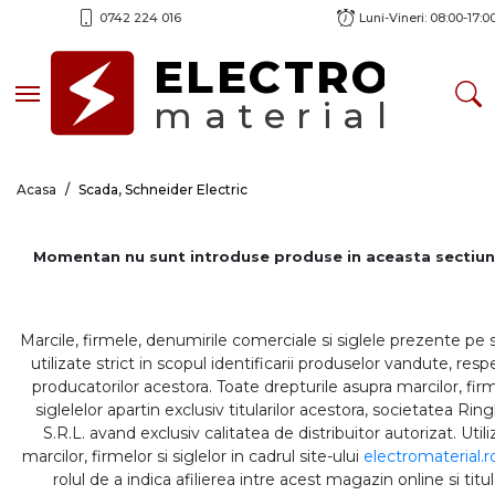
0742 224 016
Luni-Vineri: 08:00-17:0
ELECTRO
Toggle navigation
material
Acasa
Scada, Schneider Electric
Momentan nu sunt introduse produse in aceasta sectiun
Marcile, firmele, denumirile comerciale si siglele prezente pe 
utilizate strict in scopul identificarii produselor vandute, respe
producatorilor acestora. Toate drepturile asupra marcilor, firm
siglelelor apartin exclusiv titularilor acestora, societatea Rin
S.R.L. avand exclusiv calitatea de distribuitor autorizat. Util
marcilor, firmelor si siglelor in cadrul site-ului
electromaterial.r
rolul de a indica afilierea intre acest magazin online si titul