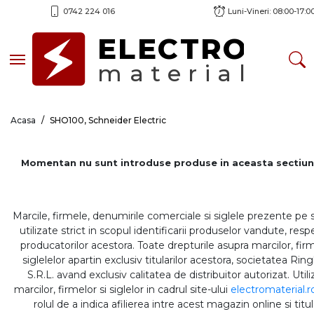
0742 224 016
Luni-Vineri: 08:00-17:0
ELECTRO
Toggle navigation
material
Acasa
SHO100, Schneider Electric
Momentan nu sunt introduse produse in aceasta sectiun
Marcile, firmele, denumirile comerciale si siglele prezente pe 
utilizate strict in scopul identificarii produselor vandute, respe
producatorilor acestora. Toate drepturile asupra marcilor, firm
siglelelor apartin exclusiv titularilor acestora, societatea Rin
S.R.L. avand exclusiv calitatea de distribuitor autorizat. Util
marcilor, firmelor si siglelor in cadrul site-ului
electromaterial.r
rolul de a indica afilierea intre acest magazin online si titul