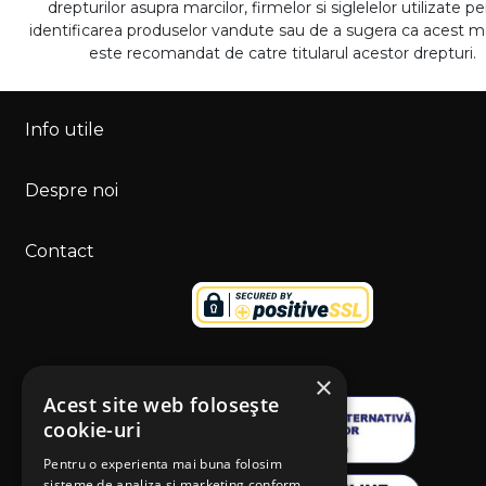
drepturilor asupra marcilor, firmelor si siglelelor utilizate p
identificarea produselor vandute sau de a sugera ca acest 
este recomandat de catre titularul acestor drepturi.
Info utile
Despre noi
Contact
×
Acest site web folosește
cookie-uri
Pentru o experienta mai buna folosim
sisteme de analiza si marketing conform