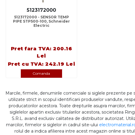
5123172000
5123172000 - SENSOR TEMP
PIPE STP500-100, Schneider
Electric
Pret fara TVA: 200.16
Lei
Pret cu TVA: 242.19 Lei
Comanda
Marcile, firmele, denumirile comerciale si siglele prezente pe 
utilizate strict in scopul identificarii produselor vandute, respe
producatorilor acestora. Toate drepturile asupra marcilor, firm
siglelelor apartin exclusiv titularilor acestora, societatea Rin
S.R.L. avand exclusiv calitatea de distribuitor autorizat. Util
marcilor, firmelor si siglelor in cadrul site-ului
electromaterial.r
rolul de a indica afilierea intre acest magazin online si titul