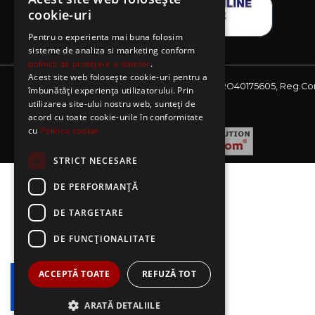
cookie-uri
Pentru o experienta mai buna folosim
sisteme de analiza si marketing conform
politicii de protejare a datelor
.
Acest site web folosește cookie-uri pentru a
Website detinut de AE Sagres SRL, CIF: RO40175605, Reg.Co
îmbunătăți experiența utilizatorului. Prin
J08/2727/2018
utilizarea site-ului nostru web, sunteți de
acord cu toate cookie-urile în conformitate
cu
Politica cookie
STRICT NECESARE
DE PERFORMANȚĂ
DE TARGETARE
DE FUNCŢIONALITATE
ACCEPTĂ TOATE
REFUZĂ TOT
ARATĂ DETALIILE