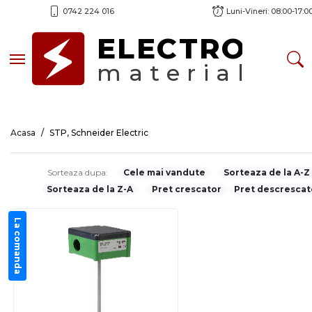
0742 224 016
Luni-Vineri: 08:00-17:0
ELECTRO
Toggle navigation
material
Acasa
STP, Schneider Electric
Sorteaza dupa:
Cele mai vandute
Sorteaza de la A-Z
Sorteaza de la Z-A
Pret crescator
Pret descrescat
La comanda