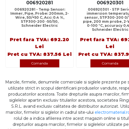
006920281
006920301
006920281 - Temp Sensor:
006920301 - STP Seri
Immer, Pipe, Probe: 200mm, 2-
immersion temperat
Wire, 50/+50 C, Acc: 0.4 %,
sensor, STP300-200 0/
STP300-200 -50/50,
pipe, 200 mm probe, 2-
Schneider Electric
0-100 °C, accuracy 0.
Schneider Electric
Pret fara TVA: 692.20
Pret fara TVA: 69
Lei
Lei
Pret cu TVA: 837.56 Lei
Pret cu TVA: 837.9
Comanda
Comanda
Marcile, firmele, denumirile comerciale si siglele prezente pe 
utilizate strict in scopul identificarii produselor vandute, respe
producatorilor acestora. Toate drepturile asupra marcilor, firm
siglelelor apartin exclusiv titularilor acestora, societatea Rin
S.R.L. avand exclusiv calitatea de distribuitor autorizat. Util
marcilor, firmelor si siglelor in cadrul site-ului
electromaterial.r
rolul de a indica afilierea intre acest magazin online si titul
drepturilor asupra marcilor, firmelor si siglelelor utilizate p