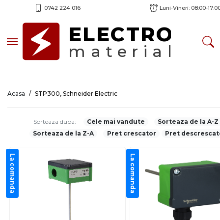
0742 224 016
Luni-Vineri: 08:00-17:0
ELECTRO
Toggle navigation
material
Acasa
STP300, Schneider Electric
Sorteaza dupa:
Cele mai vandute
Sorteaza de la A-Z
Sorteaza de la Z-A
Pret crescator
Pret descrescat
La comanda
La comanda