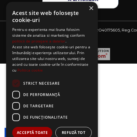
×
Acest site web folosește
cookie-uri
Pentru o experienta mai buna folosim
Website detinut de AE Sagres SRL, CIF: RO40175605, Reg.Co
sisteme de analiza si marketing conform
J08/2727/2018
politicii de protejare a datelor
.
Acest site web folosește cookie-uri pentru a
îmbunătăți experiența utilizatorului. Prin
utilizarea site-ului nostru web, sunteți de
acord cu toate cookie-urile în conformitate
cu
Politica cookie
STRICT NECESARE
DE PERFORMANȚĂ
DE TARGETARE
DE FUNCŢIONALITATE
ACCEPTĂ TOATE
REFUZĂ TOT