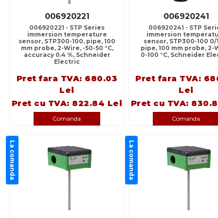
006920221
006920241
006920221 - STP Series
006920241 - STP Seri
immersion temperature
immersion temperat
sensor, STP300-100, pipe, 100
sensor, STP300-100 0/
mm probe, 2-Wire, -50-50 °C,
pipe, 100 mm probe, 2-
accuracy 0.4 %, Schneider
0-100 °C, Schneider Ele
Electric
Pret fara TVA: 680.03
Pret fara TVA: 68
Lei
Lei
Pret cu TVA: 822.84 Lei
Pret cu TVA: 830.8
Comanda
Comanda
La comanda
La comanda