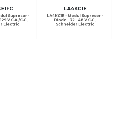
KE1FC
LA4KC1E
dul Supresor -
LA4KC1E - Modul Supresor -
 129 V C.A./C.C.,
Diode - 32 - 48 V C.C.,
r Electric
Schneider Electric
VA: 29.62 Lei
Pret fara TVA: 30.49 Lei
A: 35.84 Lei
Pret cu TVA: 36.89 Lei
Detalii
Comanda
Detalii
In stoc
KN04
LA1KN22