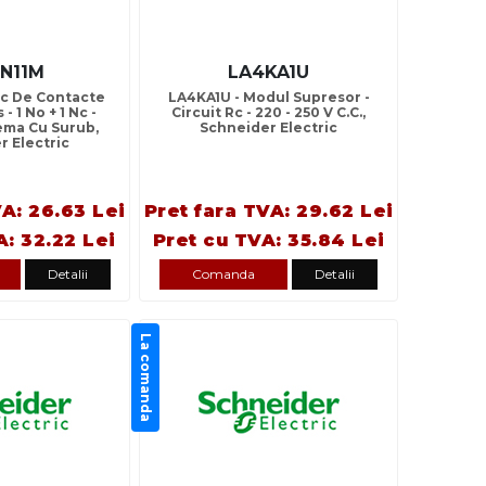
KN11M
LA4KA1U
oc De Contacte
LA4KA1U - Modul Supresor -
 - 1 No + 1 Nc -
Circuit Rc - 220 - 250 V C.C.,
ema Cu Surub,
Schneider Electric
r Electric
VA: 26.63 Lei
Pret fara TVA: 29.62 Lei
A: 32.22 Lei
Pret cu TVA: 35.84 Lei
Detalii
Comanda
Detalii
La comanda