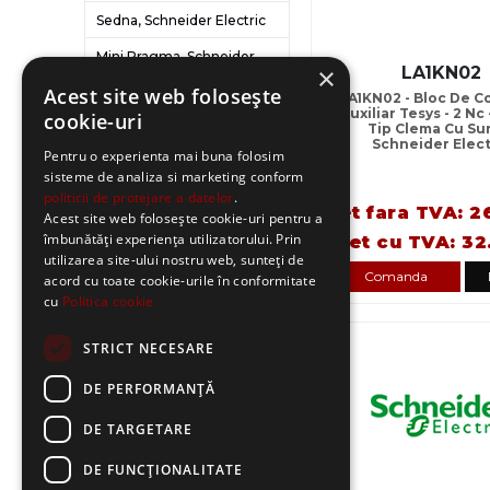
Sedna, Schneider Electric
Mini Pragma, Schneider
×
LA1KN02
Electric
Acest site web folosește
LA1KN02 - Bloc De C
Kaedra, Schneider Electric
Auxiliar Tesys - 2 Nc
cookie-uri
Tip Clema Cu Su
Altira, Schneider Electric
Schneider Elect
Pentru o experienta mai buna folosim
sisteme de analiza si marketing conform
Altivar, Schneider Electric
politicii de protejare a datelor
.
Pret fara TVA: 2
Compact NS, Schneider
Acest site web folosește cookie-uri pentru a
Electric
îmbunătăți experiența utilizatorului. Prin
Pret cu TVA: 32
utilizarea site-ului nostru web, sunteți de
Compact, Schneider Electric
Comanda
acord cu toate cookie-urile în conformitate
cu
Politica cookie
EasyPact, Schneider Electric
Senzori, Limitatori si
STRICT NECESARE
accesorii Telemecanique
In stoc
DE PERFORMANȚĂ
OsiSense XC, Schneider
Electric
DE TARGETARE
OsiSense, Schneider Electric
DE FUNCŢIONALITATE
PratiKa, Schneider Electric