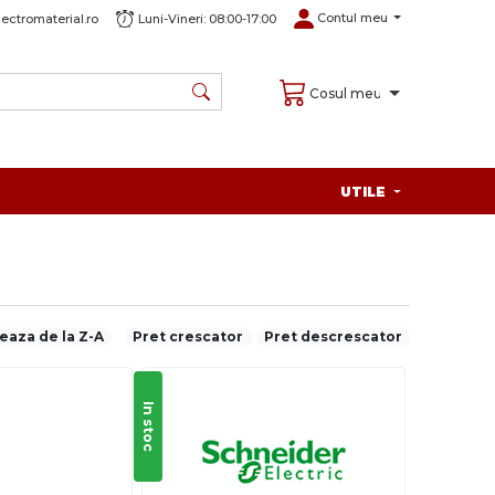
Contul meu
ectromaterial.ro
Luni-Vineri: 08:00-17:00
Cosul meu
UTILE
eaza de la Z-A
Pret crescator
Pret descrescator
In stoc