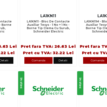
LA1KN11
LA1
ontacte
LA1KN11 - Bloc De Contacte
LA1KN11M - Bl
 - Borne
Auxiliar Tesys - 1 No + 1 Nc -
Auxiliar Tesys
rub,
Borne Tip Clema Cu Surub,
Borne Tip Cl
ric
Schneider Electric
Schneide
6.63 Lei
Pret fara TVA: 26.63 Lei
Pret fara T
.22 Lei
Pret cu TVA: 32.22 Lei
Pret cu TV
Detalii
Comanda
Detalii
Comanda
In stoc
In stoc