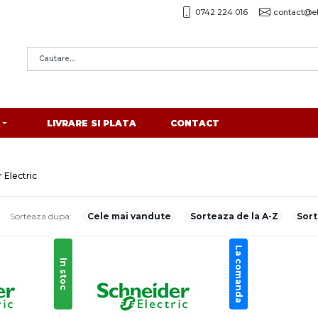
0742 224 016
contact@el
LIVRARE SI PLATA
CONTACT
 Electric
Sorteaza dupa:
Cele mai vandute
Sorteaza de la A-Z
Sort
La comanda
In stoc