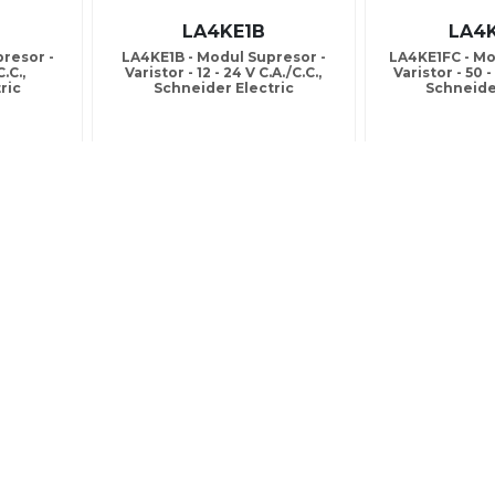
LA4KE1B
LA4
resor -
LA4KE1B - Modul Supresor -
LA4KE1FC - Mo
.C.,
Varistor - 12 - 24 V C.A./C.C.,
Varistor - 50 -
ric
Schneider Electric
Schneide
9.62 Lei
Pret fara TVA: 29.62 Lei
Pret fara T
.84 Lei
Pret cu TVA: 35.84 Lei
Pret cu TV
Detalii
Comanda
Detalii
Comanda
In stoc
In stoc
LA4KE1UG
LA1