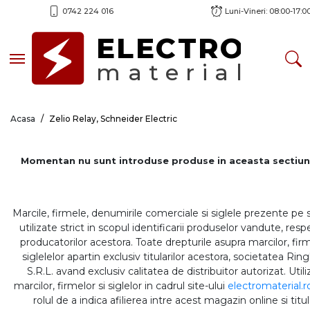
0742 224 016
Luni-Vineri: 08:00-17:0
ELECTRO
Toggle navigation
material
Acasa
Zelio Relay, Schneider Electric
Momentan nu sunt introduse produse in aceasta sectiun
Marcile, firmele, denumirile comerciale si siglele prezente pe 
utilizate strict in scopul identificarii produselor vandute, respe
producatorilor acestora. Toate drepturile asupra marcilor, firm
siglelelor apartin exclusiv titularilor acestora, societatea Rin
S.R.L. avand exclusiv calitatea de distribuitor autorizat. Util
marcilor, firmelor si siglelor in cadrul site-ului
electromaterial.r
rolul de a indica afilierea intre acest magazin online si titul