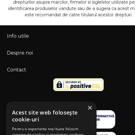
drepturilor asupra marcilor, firmelor si siglelelor utilizate p
identificarea produselor vandute sau de a sugera ca acest 
este recomandat de catre titularul acestor drepturi.
Info utile
Despre noi
Contact
×
Acest site web folosește
cookie-uri
Pentru o experienta mai buna folosim
sisteme de analiza si marketing conform